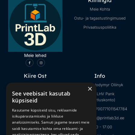
Kiirlingid
Meie Kohta
Ostu- ja tagastustingimused
Privaatsuspoliitika
Meie lehed
Kiire Ost
Info
Kõik tooted
Müüja: Volodymyr Oliinyk
×
See veebisait kasutab
Internetimeemid
Pank: LHV Pank
küpsiseid
(ettevõtluskonto)
Loomad
IBAN: EE027700771011547784
Kasutame küpsiseid sisu, reklaamide
Minecraft
isikupärastamiseks ja liikluse
E-mail: info@printlab3d.ee
Halloweeni mänguasjad
analüüsimiseks. Samuti jagame teavet meie
09:00 - 17:00
saidi kasutamise kohta oma reklaami- ja
analüüsipartneritega, kes võivad seda