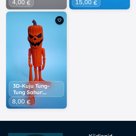
4,00
15,00
€
€
3D-Kuju Tung-
Tung Sahur:
Halloweeni
8,00
€
Versioon (20 Cm)