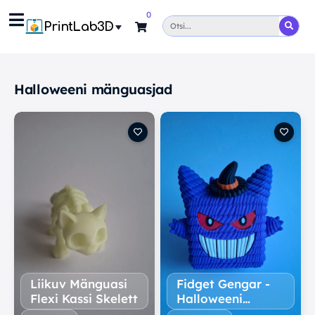
0
PrintLab3D
Halloweeni mänguasjad
Liikuv Mänguasi
Fidget Gengar -
Flexi Kassi Skelett
Halloweeni
Laegas