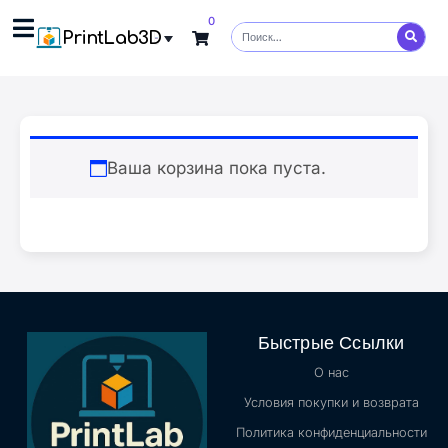
0
PrintLab3D
Ваша корзина пока пуста.
Быстрые Ссылки
О нас
Условия покупки и возврата
Политика конфиденциальности