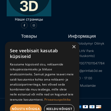
Наши страницы
Товары
Информация
Каталог
Продавец: Volodymyr Oliinyk
×
See veebisait kasutab
Интернет-мемы
Банк: LHV Pank
küpsiseid
(ettevõtluskonto)
Животные
IBAN: EE027700771011547784
Kasutame küpsiseid sisu, reklaamide
Minecraft
isikupärastamiseks ja liikluse
E-mail: info@printlab3d.ee
Игрушки на Хэллоуин
analüüsimiseks. Samuti jagame teavet meie
09:00 - 17:00
saidi kasutamise kohta oma reklaami- ja
analüüsipartneritega, kes võivad seda
Tallinn, Mustamäe
kombineerida muu teabega, mille olete
neile esitanud või mille nad on kogunud teie
teenuste kasutamisest.
Privaatsuspoliitika
Copyright © 2026
PrintLab3D
NÕUSTU KÕIGIGA
KEELDU KÕIGIST