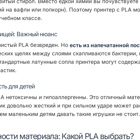
витый стирол. Вместо едкой химии вы почувствуете
ий на вафли или попкорн). Поэтому принтер с PLA м
учебном классе.
 пищей: Важный нюанс
чистый PLA безвреден. Но
есть из напечатанной по
ских щелях между слоями скапливаются бактерии,
стандартные латунные сопла принтера могут содерж
астик.
сть для детей
LA нетоксичны и гипоаллергенны. Это отличный мате
ик довольно жесткий и при сильном ударе может ра
ем маленьким детям давать такие игрушки не стоит
ости материала: Какой PLA выбрать?