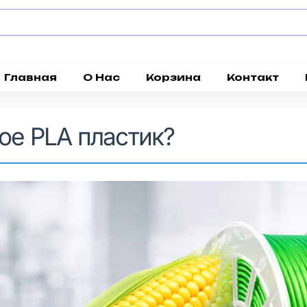
Главная
О Нас
Корзина
Контакт
кое PLA пластик?