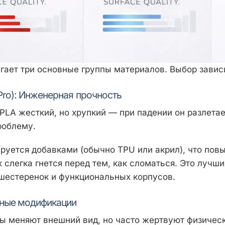
гает три основные группы материалов. Выбор зависи
/Pro): Инженерная прочность
PLA жесткий, но хрупкий — при падении он разлетает
роблему.
руется добавками (обычно TPU или акрил), что пов
к слегка гнется перед тем, как сломаться. Это лучш
шестеренок и функциональных корпусов.
вные модификации
ы меняют внешний вид, но часто жертвуют физичес