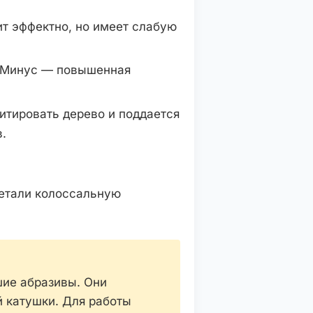
т эффектно, но имеет слабую
. Минус — повышенная
итировать дерево и поддается
в.
детали колоссальную
ие абразивы. Они
й катушки. Для работы