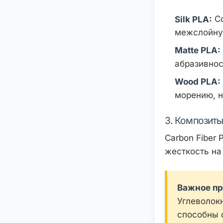
Со
Silk PLA:
межслойную
Matte PLA:
абразивнос
Wood PLA:
морению, н
3. Композиты:
Carbon Fiber
жесткость на 
Важное п
Углеволок
способны 