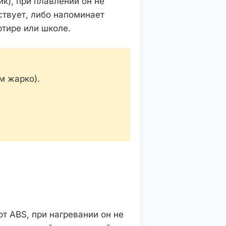
ик), при плавлении он не
ствует, либо напоминает
ртире или школе.
м жарко).
т ABS, при нагревании он не