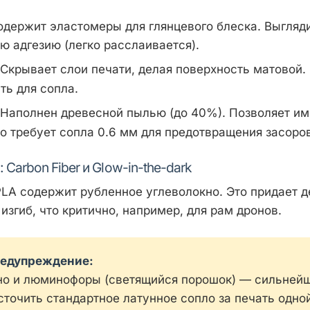
держит эластомеры для глянцевого блеска. Выгляди
 адгезию (легко расслаивается).
Скрывает слои печати, делая поверхность матовой
ть для сопла.
Наполнен древесной пылью (до 40%). Позволяет им
о требует сопла 0.6 мм для предотвращения засоро
 Carbon Fiber и Glow-in-the-dark
 PLA содержит рубленное углеволокно. Это придает 
изгиб, что критично, например, для рам дронов.
редупреждение:
но и люминофоры (светящийся порошок) — сильнейш
сточить стандартное латунное сопло за печать одно