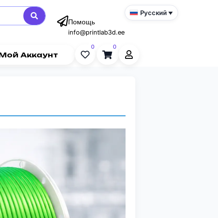
Русский
Помощь
info@printlab3d.ee
0
0
Мой Аккаунт