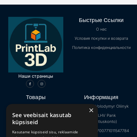
Быстрые Ссылки
О нас
Условия покупки и возврата
Политика конфиденциальности
Наши страницы
Товары
Информация
Каталог
Продавец: Volodymyr Oliinyk
×
See veebisait kasutab
Интернет-мемы
Банк: LHV Pank
küpsiseid
(ettevõtluskonto)
Животные
IBAN: EE027700771011547784
Kasutame küpsiseid sisu, reklaamide
Minecraft