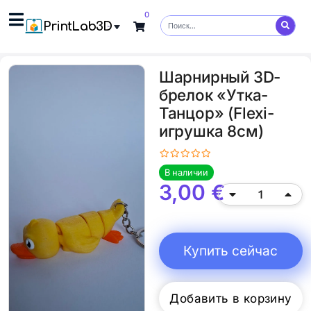
0
PrintLab3D
Шарнирный 3D-
брелок «Утка-
Танцор» (Flexi-
игрушка 8см)
В наличии
3,00
€
Купить сейчас
Добавить в корзину