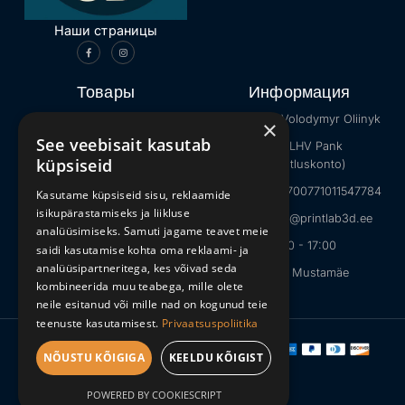
Наши страницы
Товары
Информация
Каталог
Продавец: Volodymyr Oliinyk
×
See veebisait kasutab
Интернет-мемы
Банк: LHV Pank
küpsiseid
(ettevõtluskonto)
Животные
IBAN: EE027700771011547784
Kasutame küpsiseid sisu, reklaamide
Minecraft
isikupärastamiseks ja liikluse
E-mail: info@printlab3d.ee
Игрушки на Хэллоуин
analüüsimiseks. Samuti jagame teavet meie
09:00 - 17:00
saidi kasutamise kohta oma reklaami- ja
analüüsipartneritega, kes võivad seda
Tallinn, Mustamäe
kombineerida muu teabega, mille olete
neile esitanud või mille nad on kogunud teie
teenuste kasutamisest.
Privaatsuspoliitika
Copyright © 2026
PrintLab3D
NÕUSTU KÕIGIGA
KEELDU KÕIGIST
| All Rights Reserved.
Designed by
POWERED BY COOKIESCRIPT
PrintLab3D
.