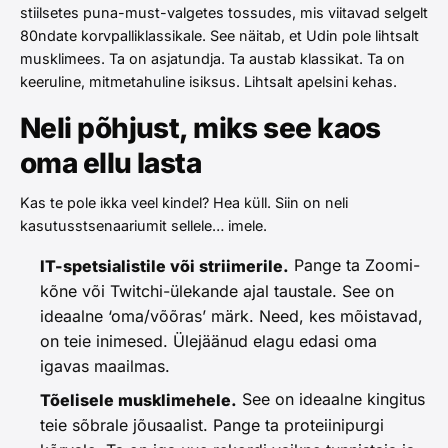
stiilsetes puna-must-valgetes tossudes, mis viitavad selgelt
80ndate korvpalliklassikale. See näitab, et Udin pole lihtsalt
musklimees. Ta on asjatundja. Ta austab klassikat. Ta on
keeruline, mitmetahuline isiksus. Lihtsalt apelsini kehas.
Neli põhjust, miks see kaos
oma ellu lasta
Kas te pole ikka veel kindel? Hea küll. Siin on neli
kasutusstsenaariumit sellele… imele.
Pange ta Zoomi-
IT-spetsialistile või striimerile.
kõne või Twitchi-ülekande ajal taustale. See on
ideaalne ‘oma/võõras’ märk. Need, kes mõistavad,
on teie inimesed. Ülejäänud elagu edasi oma
igavas maailmas.
See on ideaalne kingitus
Tõelisele musklimehele.
teie sõbrale jõusaalist. Pange ta proteiinipurgi