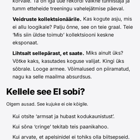
kõrvale. Ta on iga uue rekordi vaikne tunnistaja ja
tumm etteheide treeningu vahelejätmise päeval.
Kas kogute asju, mis
Veidruste kollektsionäärile.
ei allu loogikale? Palju õnne, see on teie graal. Teie
‘Mis siin üldse toimub’ kollektsiooni keskne
eksponaat.
Miks ainult üks?
Lihtsalt sellepärast, et saate.
Võtke kaks, kasutades koguse valijat. Kingi üks
sõbrale. Looge armee. Võimalused on piiramatud,
nagu ka selle maailma absurdsus.
Kellele see EI sobi?
Olgem ausad. See kujuke ei ole kõigile.
Kui otsite ‘armsat ja hubast kodukaunistust’.
Kui sõna ‘cringe’ tekitab teis paanikahoo.
Kui arvate, et apelsinidel ei tohiks olla biitsepseid.