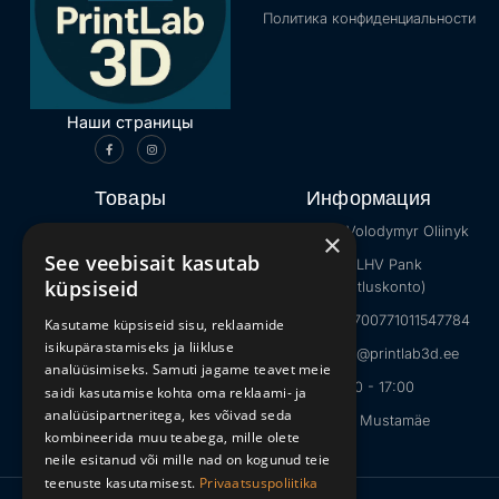
Политика конфиденциальности
Наши страницы
Товары
Информация
Каталог
Продавец: Volodymyr Oliinyk
×
See veebisait kasutab
Интернет-мемы
Банк: LHV Pank
küpsiseid
(ettevõtluskonto)
Животные
IBAN: EE027700771011547784
Kasutame küpsiseid sisu, reklaamide
Minecraft
isikupärastamiseks ja liikluse
E-mail: info@printlab3d.ee
Игрушки на Хэллоуин
analüüsimiseks. Samuti jagame teavet meie
09:00 - 17:00
saidi kasutamise kohta oma reklaami- ja
analüüsipartneritega, kes võivad seda
Tallinn, Mustamäe
kombineerida muu teabega, mille olete
neile esitanud või mille nad on kogunud teie
teenuste kasutamisest.
Privaatsuspoliitika