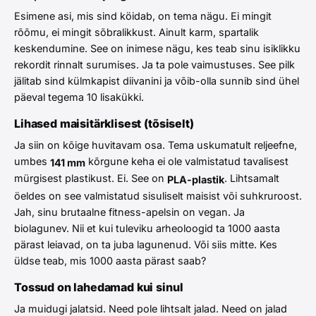
Esimene asi, mis sind köidab, on tema nägu. Ei mingit
rõõmu, ei mingit sõbralikkust. Ainult karm, spartalik
keskendumine. See on inimese nägu, kes teab sinu isiklikku
rekordit rinnalt surumises. Ja ta pole vaimustuses. See pilk
jälitab sind külmkapist diivanini ja võib-olla sunnib sind ühel
päeval tegema 10 lisakükki.
Lihased maisitärklisest (tõsiselt)
Ja siin on kõige huvitavam osa. Tema uskumatult reljeefne,
umbes
kõrgune keha ei ole valmistatud tavalisest
141 mm
mürgisest plastikust. Ei. See on
. Lihtsamalt
PLA-plastik
öeldes on see valmistatud sisuliselt maisist või suhkruroost.
Jah, sinu brutaalne fitness-apelsin on vegan. Ja
biolagunev. Nii et kui tuleviku arheoloogid ta 1000 aasta
pärast leiavad, on ta juba lagunenud. Või siis mitte. Kes
üldse teab, mis 1000 aasta pärast saab?
Tossud on lahedamad kui sinul
Ja muidugi jalatsid. Need pole lihtsalt jalad. Need on jalad