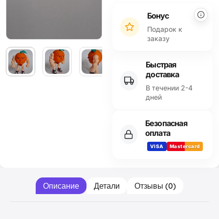
Alternative:
Бонус
Подарок к
заказу
Быстрая
доставка
В течении 2-4
дней
Безопасная
оплата
VISA
Mastercard
Описание
Детали
Отзывы (0)