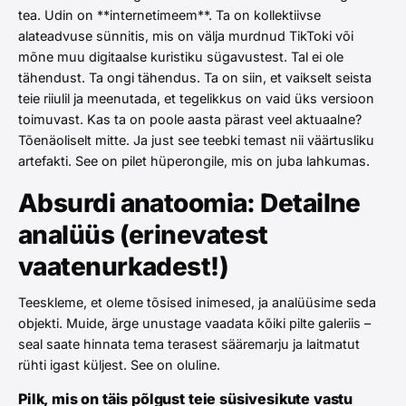
tea. Udin on **internetimeem**. Ta on kollektiivse
alateadvuse sünnitis, mis on välja murdnud TikToki või
mõne muu digitaalse kuristiku sügavustest. Tal ei ole
tähendust. Ta ongi tähendus. Ta on siin, et vaikselt seista
teie riiulil ja meenutada, et tegelikkus on vaid üks versioon
toimuvast. Kas ta on poole aasta pärast veel aktuaalne?
Tõenäoliselt mitte. Ja just see teebki temast nii väärtusliku
artefakti. See on pilet hüperongile, mis on juba lahkumas.
Absurdi anatoomia: Detailne
analüüs (erinevatest
vaatenurkadest!)
Teeskleme, et oleme tõsised inimesed, ja analüüsime seda
objekti. Muide, ärge unustage vaadata kõiki pilte galeriis –
seal saate hinnata tema terasest sääremarju ja laitmatut
rühti igast küljest. See on oluline.
Pilk, mis on täis põlgust teie süsivesikute vastu