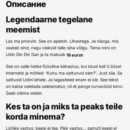
Описание
Legendaarne tegelane
meemist
Las ma proovin. See on apelsin. Lihastega. Ja näoga, mis
vaatab sind, nagu oleksid talle raha võlgu. Tema nimi on
Udin Din Din Dan ja ta maksab
.
16 eurot
See on selle hetke füüsiline kehastus, kui istud kell 3 öösel
internetis ja mõtled: ‘Kuhu ma sattunud olen?’. Just siia. Sa
sattusid Udini lehele. Ja tagasiteed enam ei ole. See tekst
on katse seletada seletamatut, nii et pange turvavööd kinni.
Saab olema veider.
Kes ta on ja miks ta peaks teile
korda minema?
Lühike vastus: keegi ei tea. Pikk vastus… samuti keegi ei