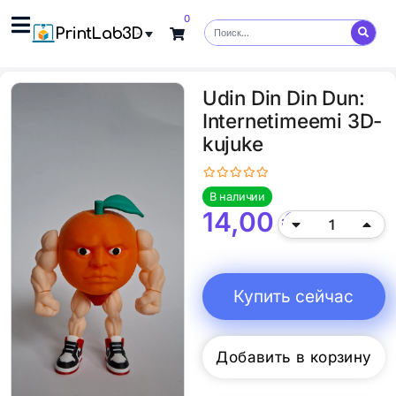
0
PrintLab3D
Udin Din Din Dun:
Internetimeemi 3D-
kujuke
В наличии
14,00
€
Купить сейчас
Добавить в корзину