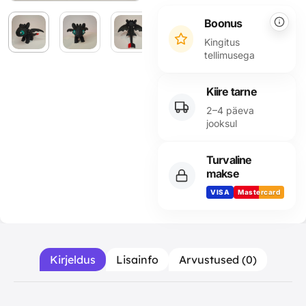
Alternative:
Boonus
Kingitus
tellimusega
Kiire tarne
2–4 päeva
jooksul
Turvaline
makse
VISA
Mastercard
▶
Kirjeldus
Lisainfo
Arvustused (0)