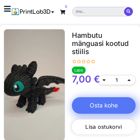
0
PrintLab3D
Hambutu
mänguasi kootud
stiilis
Laos
7,00
€
Osta kohe
Lisa ostukorvi