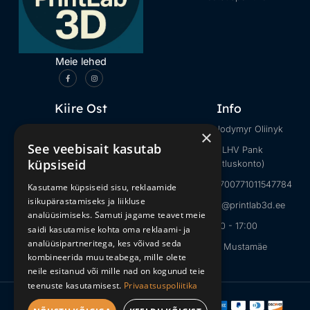
Meie lehed
Kiire Ost
Info
Kõik tooted
Müüja: Volodymyr Oliinyk
×
See veebisait kasutab
Internetimeemid
Pank: LHV Pank
küpsiseid
(ettevõtluskonto)
Loomad
IBAN: EE027700771011547784
Kasutame küpsiseid sisu, reklaamide
Minecraft
isikupärastamiseks ja liikluse
E-mail: info@printlab3d.ee
Halloweeni mänguasjad
analüüsimiseks. Samuti jagame teavet meie
09:00 - 17:00
saidi kasutamise kohta oma reklaami- ja
analüüsipartneritega, kes võivad seda
Tallinn, Mustamäe
kombineerida muu teabega, mille olete
neile esitanud või mille nad on kogunud teie
teenuste kasutamisest.
Privaatsuspoliitika
Copyright © 2026
PrintLab3D