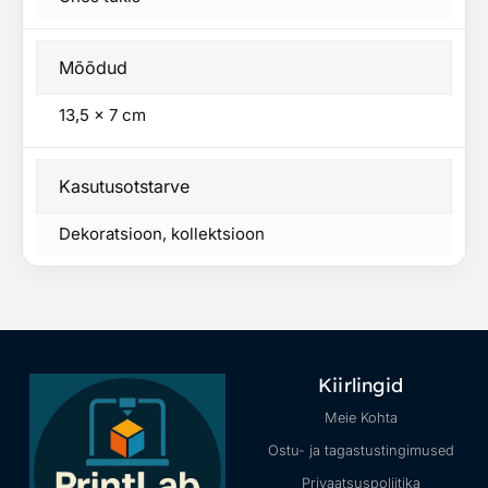
Mõõdud
13,5 × 7 cm
Kasutusotstarve
Dekoratsioon, kollektsioon
Kiirlingid
Meie Kohta
Ostu- ja tagastustingimused
Privaatsuspoliitika