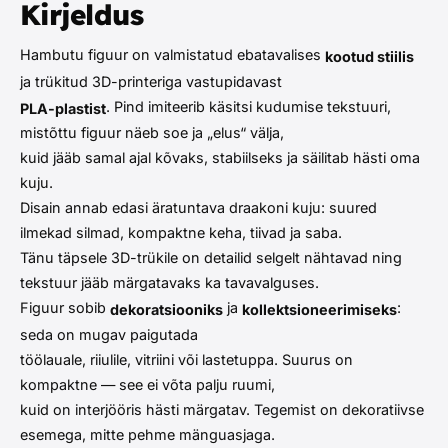
Kirjeldus
Hambutu figuur on valmistatud ebatavalises
kootud stiilis
ja trükitud 3D-printeriga vastupidavast
. Pind imiteerib käsitsi kudumise tekstuuri,
PLA-plastist
mistõttu figuur näeb soe ja „elus“ välja,
kuid jääb samal ajal kõvaks, stabiilseks ja säilitab hästi oma
kuju.
Disain annab edasi äratuntava draakoni kuju: suured
ilmekad silmad, kompaktne keha, tiivad ja saba.
Tänu täpsele 3D-trükile on detailid selgelt nähtavad ning
tekstuur jääb märgatavaks ka tavavalguses.
Figuur sobib
ja
:
dekoratsiooniks
kollektsioneerimiseks
seda on mugav paigutada
töölauale, riiulile, vitriini või lastetuppa. Suurus on
kompaktne — see ei võta palju ruumi,
kuid on interjööris hästi märgatav. Tegemist on dekoratiivse
esemega, mitte pehme mänguasjaga.