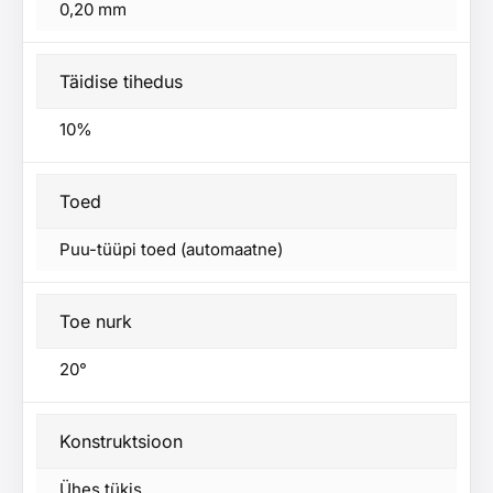
0,20 mm
Täidise tihedus
10%
Toed
Puu-tüüpi toed (automaatne)
Toe nurk
20°
Konstruktsioon
Ühes tükis