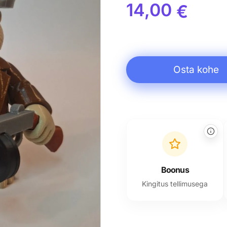
14,00
€
Osta kohe
Alternative:
Boonus
Kingitus tellimusega