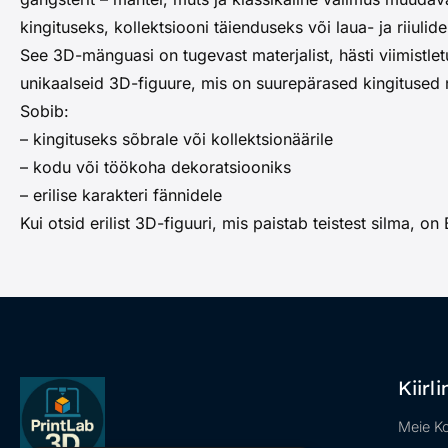
kingituseks, kollektsiooni täienduseks või laua- ja riiulid
See 3D-mänguasi on tugevast materjalist, hästi viimistlet
unikaalseid 3D-figuure, mis on suurepärased kingitused ni
Sobib:
– kingituseks sõbrale või kollektsionäärile
– kodu või töökoha dekoratsiooniks
– erilise karakteri fännidele
Kui otsid erilist 3D-figuuri, mis paistab teistest silma, o
Kiirl
Meie K