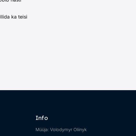
lida ka teisi
Info
Müüja: Volodymyr Oliinyk