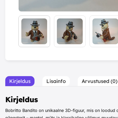
Kirjeldus
Lisainfo
Arvustused (0)
Kirjeldus
Bobritto Bandito on unikaalne 3D-figuur, mis on loodud de
gängsterit – mantel, müts ja klassikaline välimus muudava