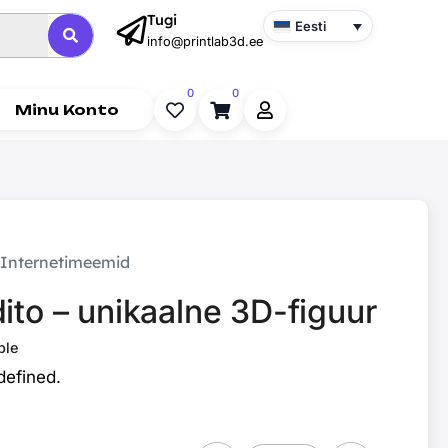
Tugi
Eesti
info@printlab3d.ee
0
0
Minu Konto
Internetimeemid
ito – unikaalne 3D-figuur
ble
defined.