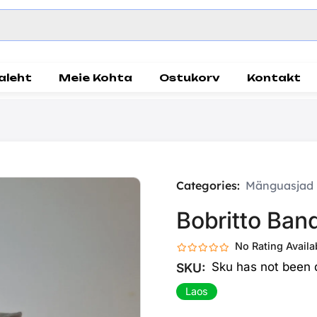
aleht
Meie Kohta
Ostukorv
Kontakt
Categories:
Mänguasjad
Bobritto Band
No Rating Availa
Sku has not been 
SKU:
Laos