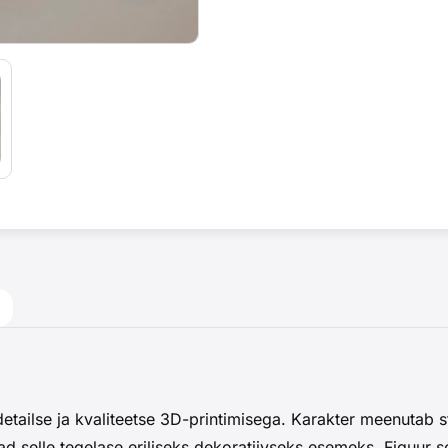
tailse ja kvaliteetse 3D-printimisega. Karakter meenutab st
d selle tegelase eriliseks dekoratiivseks esemeks. Figuur s