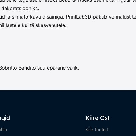
e dekoratsiooniks.
ud ja silmatorkava disainiga. PrintLab3D pakub võimalust tel
i lastele kui täiskasvanutele.
n Bobritto Bandito suurepärane valik.
ingid
Kiire Ost
ohta
Kõik tooted