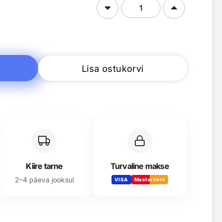
Lisa ostukorvi
Kiire tarne
Turvaline makse
2–4 päeva jooksul
VISA
Mastercard