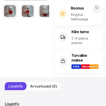
Alternative:
Boonus
Kingitus
tellimusega
Kiire tarne
2–4 päeva
jooksul
Turvaline
makse
VISA
Mastercard
Lisainfo
Arvustused (0)
Lisainfo