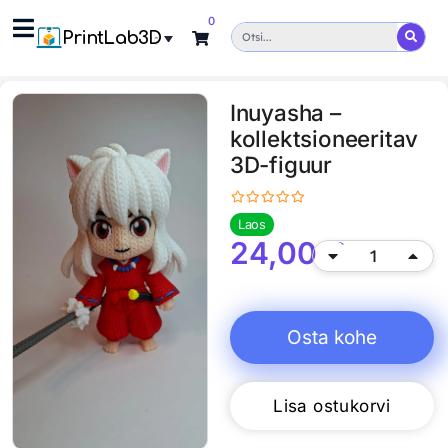
0
PrintLab3D
Inuyasha –
kollektsioneeritav
3D-figuur
Laos
24,00
€
Osta kohe
Lisa ostukorvi