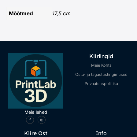
Mõõtmed
17,5 cm
Kiirlingid
Meie Kohta
Ostu- ja tagastustingimused
Privaatsuspoliitika
Meie lehed
Kiire Ost
Info