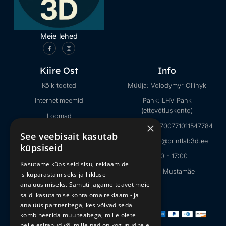
Meie lehed
Kiire Ost
Info
Kõik tooted
Müüja: Volodymyr Oliinyk
Internetimeemid
Pank: LHV Pank
(ettevõtluskonto)
Loomad
×
IBAN: EE027700771011547784
Minecraft
See veebisait kasutab
E-mail: info@printlab3d.ee
küpsiseid
Halloweeni mänguasjad
09:00 - 17:00
Kasutame küpsiseid sisu, reklaamide
Tallinn, Mustamäe
isikupärastamiseks ja liikluse
analüüsimiseks. Samuti jagame teavet meie
saidi kasutamise kohta oma reklaami- ja
analüüsipartneritega, kes võivad seda
Copyright © 2026
PrintLab3D
kombineerida muu teabega, mille olete
| All Rights Reserved.
neile esitanud või mille nad on kogunud teie