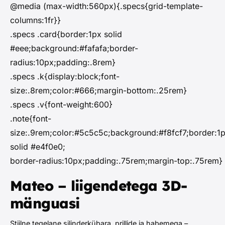
@media (max-width:560px){.specs{grid-template-
columns:1fr}}
.specs .card{border:1px solid
#eee;background:#fafafa;border-
radius:10px;padding:.8rem}
.specs .k{display:block;font-
size:.8rem;color:#666;margin-bottom:.25rem}
.specs .v{font-weight:600}
.note{font-
size:.9rem;color:#5c5c5c;background:#f8fcf7;border:1
solid #e4f0e0;
border-radius:10px;padding:.75rem;margin-top:.75rem}
Mateo – liigendetega 3D-
mänguasi
Stiilne tegelane silinderkübara, prillide ja habemega –