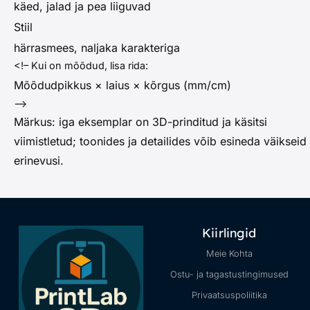
käed, jalad ja pea liiguvad
Stiil
härrasmees, naljaka karakteriga
<!– Kui on mõõdud, lisa rida:
Mõõdud
pikkus × laius × kõrgus (mm/cm)
–>
Märkus: iga eksemplar on 3D-prinditud ja käsitsi
viimistletud; toonides ja detailides võib esineda väikseid
erinevusi.
Kiirlingid
Meie Kohta
Ostu- ja tagastustingimused
Privaatsuspoliitika