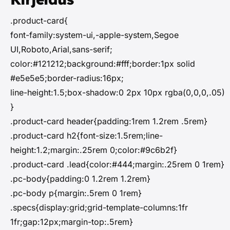
.product-card{
font-family:system-ui,-apple-system,Segoe
UI,Roboto,Arial,sans-serif;
color:#121212;background:#fff;border:1px solid
#e5e5e5;border-radius:16px;
line-height:1.5;box-shadow:0 2px 10px rgba(0,0,0,.05)
}
.product-card header{padding:1rem 1.2rem .5rem}
.product-card h2{font-size:1.5rem;line-
height:1.2;margin:.25rem 0;color:#9c6b2f}
.product-card .lead{color:#444;margin:.25rem 0 1rem}
.pc-body{padding:0 1.2rem 1.2rem}
.pc-body p{margin:.5rem 0 1rem}
.specs{display:grid;grid-template-columns:1fr
1fr;gap:12px;margin-top:.5rem}