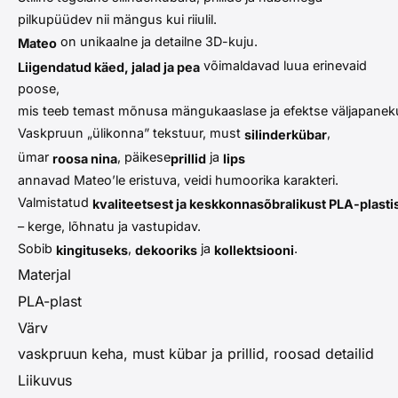
pilkupüüdev nii mängus kui riiulil.
on unikaalne ja detailne 3D-kuju.
Mateo
võimaldavad luua erinevaid
Liigendatud käed, jalad ja pea
poose,
mis teeb temast mõnusa mängukaaslase ja efektse väljapanek
Vaskpruun „ülikonna” tekstuur, must
,
silinderkübar
ümar
, päikese
ja
roosa nina
prillid
lips
annavad Mateo’le eristuva, veidi humoorika karakteri.
Valmistatud
kvaliteetsest ja keskkonnasõbralikust PLA-plasti
– kerge, lõhnatu ja vastupidav.
Sobib
,
ja
.
kingituseks
dekooriks
kollektsiooni
Materjal
PLA-plast
Värv
vaskpruun keha, must kübar ja prillid, roosad detailid
Liikuvus