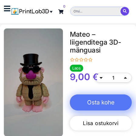
0
PrintLab3D
Mateo –
liigenditega 3D-
mänguasi
Laos
9,00
€
Osta kohe
Lisa ostukorvi