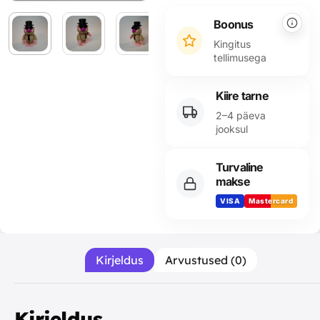
Alternative:
Boonus
Kingitus
tellimusega
Kiire tarne
2–4 päeva
jooksul
Turvaline
makse
VISA
Mastercard
Kirjeldus
Arvustused (0)
Kirjeldus