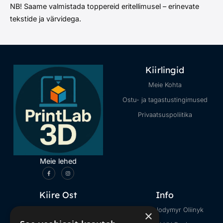
NB! Saame valmistada toppereid eritellimusel – erinevate
tekstide ja värvidega.
Kiirlingid
Meie Kohta
Ostu- ja tagastustingimused
Privaatsuspoliitika
Meie lehed
Kiire Ost
Info
Kõik tooted
Müüja: Volodymyr Oliinyk
×