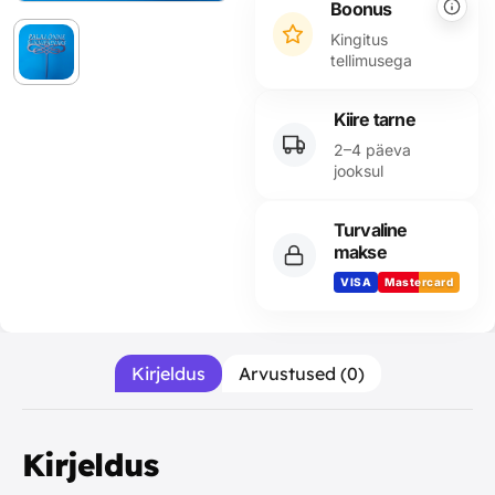
Boonus
Kingitus
tellimusega
Kiire tarne
2–4 päeva
jooksul
Turvaline
makse
VISA
Mastercard
Kirjeldus
Arvustused (0)
Kirjeldus