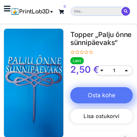
0
PrintLab3D
Topper „Palju õnne
sünnipäevaks“
Laos
2,50
€
Osta kohe
Lisa ostukorvi
Alternative: