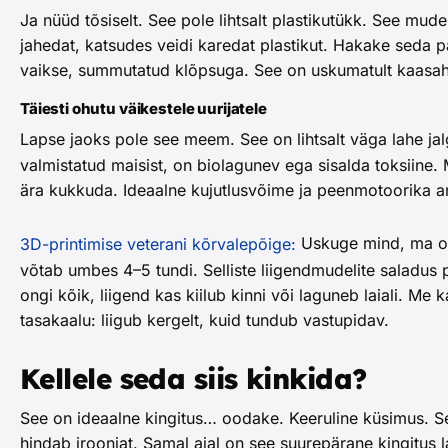
Ja nüüd tõsiselt. See pole lihtsalt plastikutükk. See mud
jahedat, katsudes veidi karedat plastikut. Hakake seda p
vaikse, summutatud klõpsuga. See on uskumatult kaasahaa
Täiesti ohutu väikestele uurijatele
Lapse jaoks pole see meem. See on lihtsalt väga lahe j
valmistatud maisist, on biolagunev ega sisalda toksiine.
ära kukkuda. Ideaalne kujutlusvõime ja peenmotoorika 
Uskuge mind, ma olen
3D-printimise veterani kõrvalepõige:
võtab umbes 4–5 tundi. Selliste liigendmudelite saladus 
ongi kõik, liigend kas kiilub kinni või laguneb laiali. Me
tasakaalu: liigub kergelt, kuid tundub vastupidav.
Kellele seda siis kinkida?
See on ideaalne kingitus… oodake. Keeruline küsimus. Se
hindab irooniat. Samal ajal on see suurepärane kingitus 