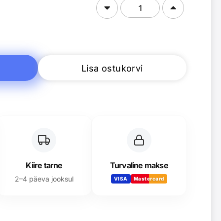
Lisa ostukorvi
Kiire tarne
Turvaline makse
2–4 päeva jooksul
VISA
Mastercard