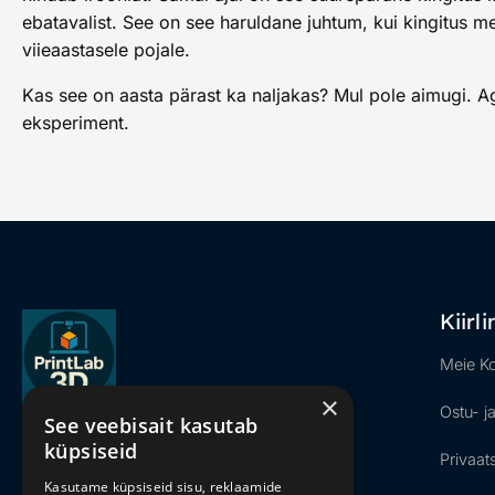
ebatavalist. See on see haruldane juhtum, kui kingitus meel
viieaastasele pojale.
Kas see on aasta pärast ka naljakas? Mul pole aimugi. Ag
eksperiment.
Kiirl
Meie K
×
Ostu- j
See veebisait kasutab
Meie lehed
küpsiseid
Privaats
Kasutame küpsiseid sisu, reklaamide