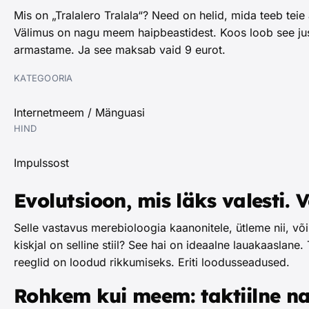
Mis on „Tralalero Tralala“? Need on helid, mida teeb teie
Välimus on nagu meem haipbeastidest. Koos loob see just s
armastame. Ja see maksab vaid 9 eurot.
KATEGOORIA
Internetmeem / Mänguasi
HIND
Impulssost
Evolutsioon, mis läks valesti. 
Selle vastavus merebioloogia kaanonitele, ütleme nii, võ
kiskjal on selline stiil? See hai on ideaalne lauakaaslane
reeglid on loodud rikkumiseks. Eriti loodusseadused.
Rohkem kui meem: taktiilne n