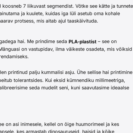
el koosneb 7 liikuvast segmendist. Võtke see kätte ja tunnete
ainutama ja kuulete, kuidas iga lüli asetub oma kohale
rav protsess, mis aitab ajul taaskäivituda.
algadega hai. Me prindime seda
– see on
PLA-plastist
 Mänguasi on vastupidav, ilma väikeste osadeta, mis võiksid
arendamiseks.
 printinud palju kummalisi asju. Ühe sellise hai printimine
peitub tolerantsides. Kui eksid kümnendiku millimeetriga,
 kalibreerisime seda mudelit seni, kuni saavutasime ideaalse
e on asi inimesele, kellel on õige huumorimeel ja kes
lapsele, kes armastab dinosauruseid, haisid ja kõike