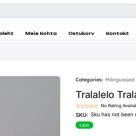
aleht
Meie Kohta
Ostukorv
Kontakt
Categories:
Mänguasjad
Tralalelo Tra
No Rating Availa
Sku has not been 
SKU:
Laos