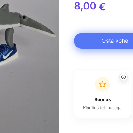
8,00
€
Osta kohe
Alternative:
Boonus
Kingitus tellimusega