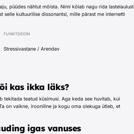
 aju, püüdes nähtut mõista. Nimi kõlab nagu rida lastelaulust
elle kultuurilise dissonantsi, mille pärast me internetti
FUNKTSIOON
Stressivastane / Arendav
Või kas ikka läks?
ib tekitada teatud küsimusi. Aga keda see huvitab, kui
. Ta on vaikne, irooniline ja kogu oma olekuga ütleb, et
auding igas vanuses