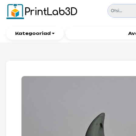
PrintLab3D
Kategooriad
Av