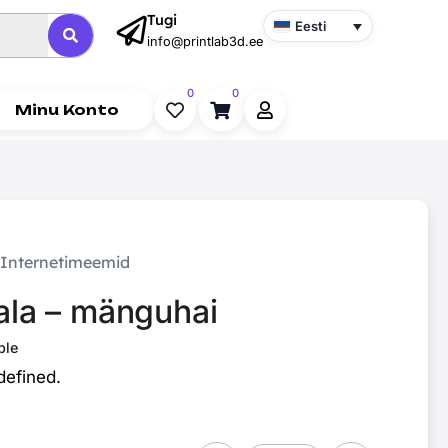
Tugi
Eesti
info@printlab3d.ee
0
0
Minu Konto
Internetimeemid
lala – mänguhai
ble
defined.