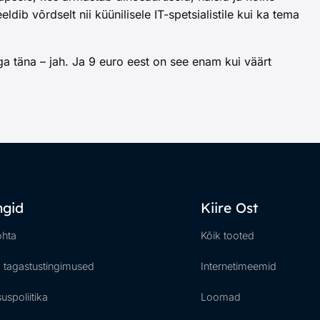
dib võrdselt nii küünilisele IT-spetsialistile kui ka tema
a täna – jah. Ja 9 euro eest on see enam kui väärt
ingid
Kiire Ost
ohta
Kõik tooted
a tagastustingimused
Internetimeemid
uspoliitika
Loomad