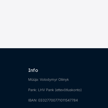
Info
Müüja: Volodymyr Oliinyk
Pank: LHV Pank (ettevõtluskonto)
IBAN: EE027700771011547784